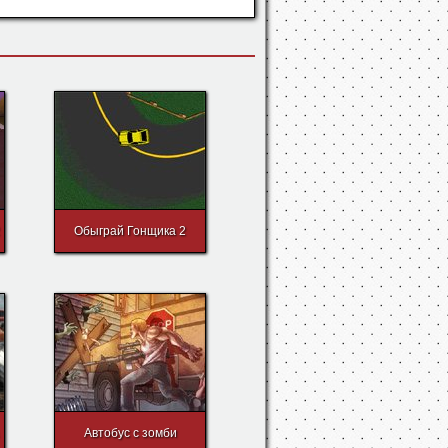
Обыграй Гонщика 2
Автобус c зомби