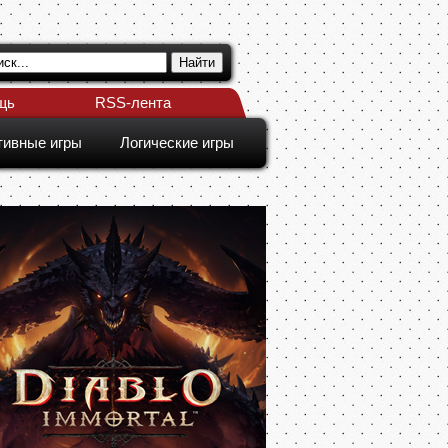
щь
RSS-лента
тивные игры
Логические игры