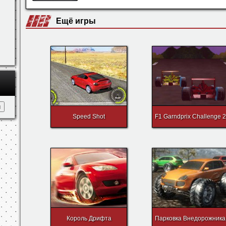
Ещё игры
Speed Shot
F1 Garndprix Challenge 2
Король Дрифта
Парковка Внедорожника