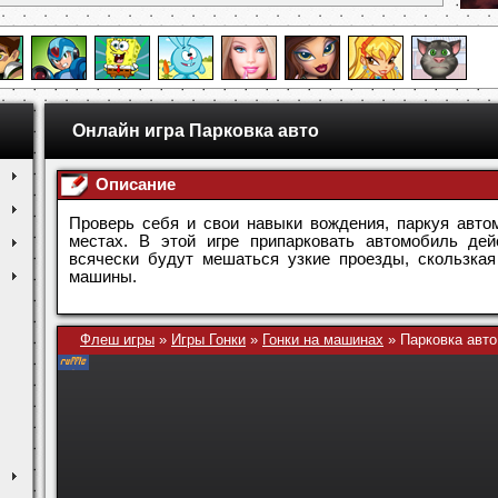
Онлайн игра Парковка авто
Описание
Проверь себя и свои навыки вождения, паркуя авт
местах. В этой игре припарковать автомобиль дей
всячески будут мешаться узкие проезды, скользкая
машины.
Флеш игры
»
Игры Гонки
»
Гонки на машинах
»
Парковка авто