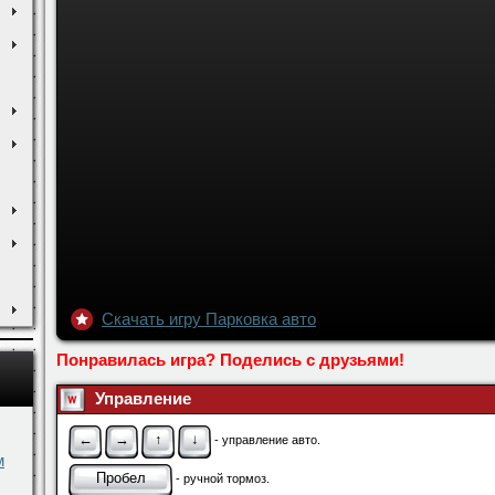
Скачать игру Парковка авто
Понравилась игра? Поделись с друзьями!
Управление
←
→
↑
↓
- управление авто.
м
Пробел
- ручной тормоз.