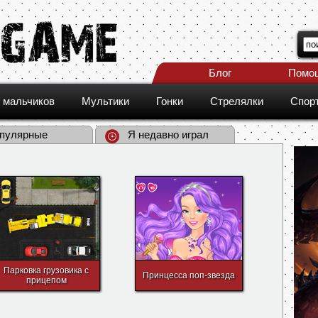
Блог
Помо
 мальчиков
Мультики
Гонки
Стрелялки
Спор
пулярные
Я недавно играл
Парковка грузовика с
Принцесса поп-звезда
прицепом