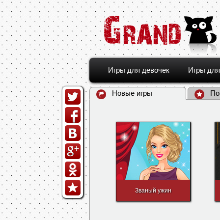
Игры для девочек
Игры для
Новые игры
По
Званый ужин