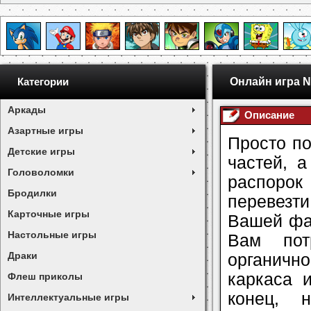
Онлайн игра Ni
Категории
Аркады
Описание
Азартные игры
Просто по
Детские игры
частей, а
Головоломки
распоро
Бродилки
перевезти
Карточные игры
Вашей фан
Настольные игры
Вам пот
Драки
органичн
каркаса 
Флеш приколы
конец, 
Интеллектуальные игры