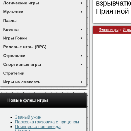
взрывчат
Логические игры
Приятной и
Мультики
Пазлы
Квесты
Флеш игры
»
Игры
Игры Гонки
Ролевые игры (RPG)
Стрелялки
Спортивные игры
Стратегии
Игры на ловкость
Новые флеш игры
Званый ужин
Парковка грузовика с прицепом
Принцесса поп-звезда