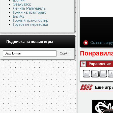
Шопинг
Эвакуатор
Лечить Рапунцель
Гонки на тракторах
БелАЗ
Горный транспортир
Грузовые перевозки
Подписка на новые игры
Скачать игру 
Понравила
Управление
←
→
↑
↓
Ещё игр