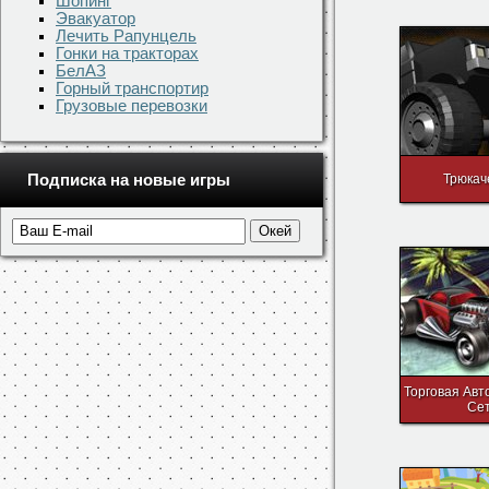
Шопинг
Скачать игру
Эвакуатор
Лечить Рапунцель
Понравилась игр
Гонки на тракторах
БелАЗ
Управление
Горный транспортир
Грузовые перевозки
←
→
↑
↓
Подписка на новые игры
Ещё игр
Трюкач