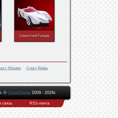
Скоростной Гонщик
azy Shooter
Crazy Relax
о. ©
GrandGame
2009 - 2026г.
 связь
RSS-лента