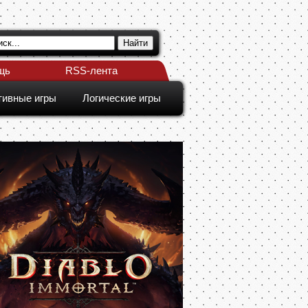
щь
RSS-лента
тивные игры
Логические игры