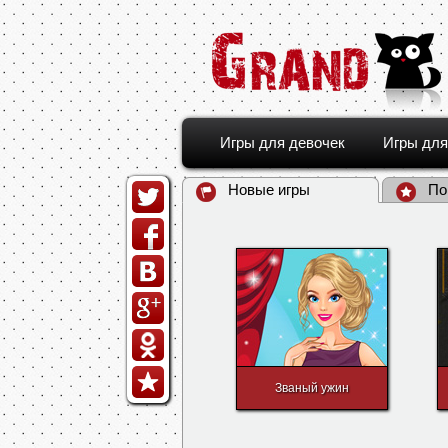
Игры для девочек
Игры для
Новые игры
По
Званый ужин