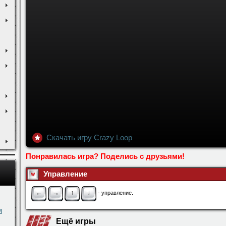
Скачать игру Crazy Loop
Понравилась игра? Поделись с друзьями!
Управление
←
→
↑
↓
- управление.
м
Ещё игры