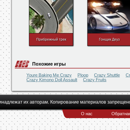
Прибрежный трек
Гонщик Деуз
Похожие игры
Youre Baking Me Crazy
Ploop
Crazy Shuttle
Cr
Crazy Kimono Doll Assault
Crazy Fruits
инадлежат их авторам. Копирование материалов запрещен
О нас
Обратная