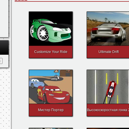
Customize Your Ride
Ultimate Drift
Мистер Портер
Высокоскоростная гонка 