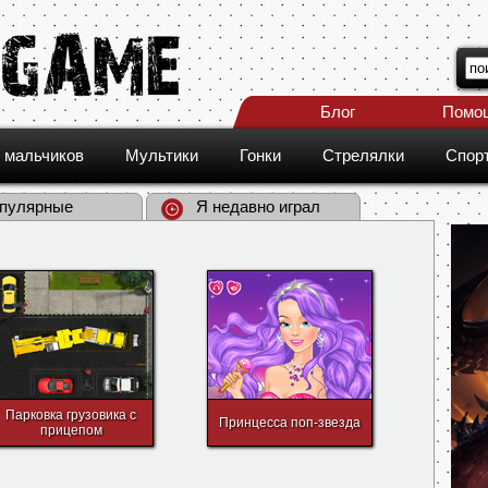
Блог
Помо
 мальчиков
Мультики
Гонки
Стрелялки
Спор
пулярные
Я недавно играл
Парковка грузовика с
Принцесса поп-звезда
прицепом