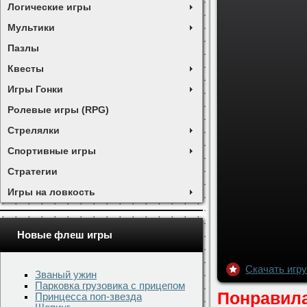
Логические игры
Мультики
Пазлы
Квесты
Игры Гонки
Ролевые игры (RPG)
Стрелялки
Спортивные игры
Стратегии
Игры на ловкость
Новые флеш игры
Званый ужин
Парковка грузовика с прицепом
Принцесса поп-звезда