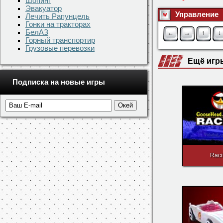
Шопинг
Эвакуатор
Скачать игр
Лечить Рапунцель
Гонки на тракторах
БелАЗ
Понравила
Горный транспортир
Грузовые перевозки
Управление
←
→
↑
↓
Подписка на новые игры
Ещё игр
Rac