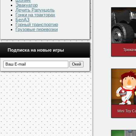
Шопинг
Эвакуатор
Управление
Лечить Рапунцель
Гонки на тракторах
←
→
↑
↓
БелАЗ
Горный транспортир
Грузовые перевозки
Ещё игр
Подписка на новые игры
Трюкач