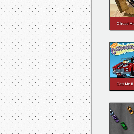
Offroad M
Cats Me If