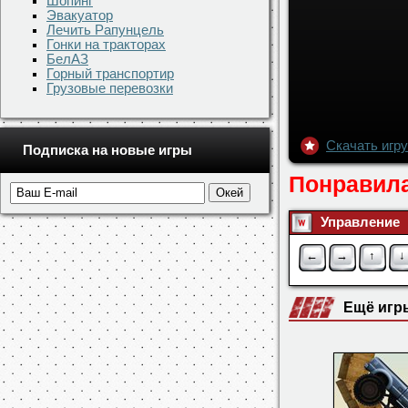
Шопинг
Эвакуатор
Лечить Рапунцель
Гонки на тракторах
БелАЗ
Горный транспортир
Грузовые перевозки
Скачать игр
Подписка на новые игры
Понравила
Управление
←
→
↑
↓
Ещё игр