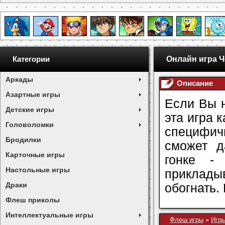
Онлайн игра 
Категории
Аркады
Описание
Азартные игры
Если Вы н
Детские игры
эта игра 
Головоломки
специфич
Бродилки
сможет д
Карточные игры
гонке -
Настольные игры
приклады
Драки
обогнать.
Флеш приколы
Интеллектуальные игры
Флеш игры
»
Игры