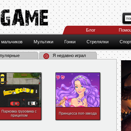
Блог
Помо
 мальчиков
Мультики
Гонки
Стрелялки
Спор
пулярные
Я недавно играл
Парковка грузовика с
Принцесса поп-звезда
прицепом