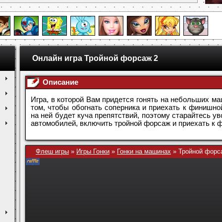
Онлайн игра Тройной форсаж 2
Описание
Игра, в которой Вам придется гонять на небольших м
том, чтобы обогнать соперника и приехать к финишно
на ней будет куча препятствий, поэтому старайтесь 
автомобилей, включить тройной форсаж и приехать к 
Флеш игры
»
Игры Гонки
»
Гонки на машинах
»
Тройной форс