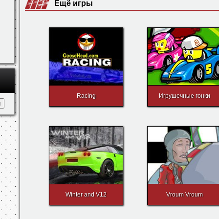
←
→
↑
↓
- управление машиной.
Ещё игры
Racing
Игрушечные гонки