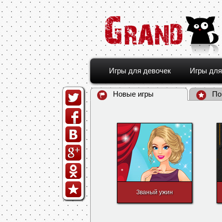
Игры для девочек
Игры для
Новые игры
По
Званый ужин