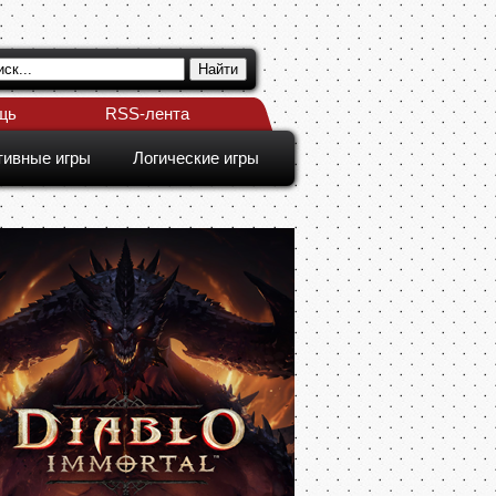
щь
RSS-лента
тивные игры
Логические игры