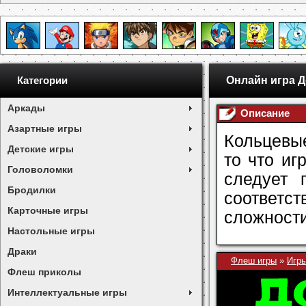
Онлайн игра 
Категории
Аркады
Описание
Азартные игры
Кольцевые
Детские игры
то что иг
Головоломки
следует 
Бродилки
соответ
Карточные игры
сложности
Настольные игры
Драки
Флеш игры
»
Игры
Флеш приколы
Интеллектуальные игры