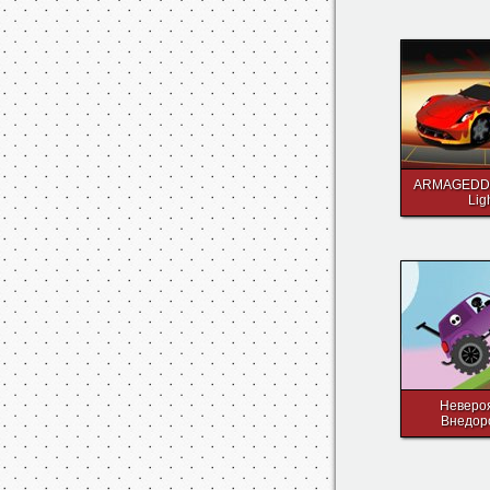
ARMAGEDDO
Lig
Неверо
Внедор