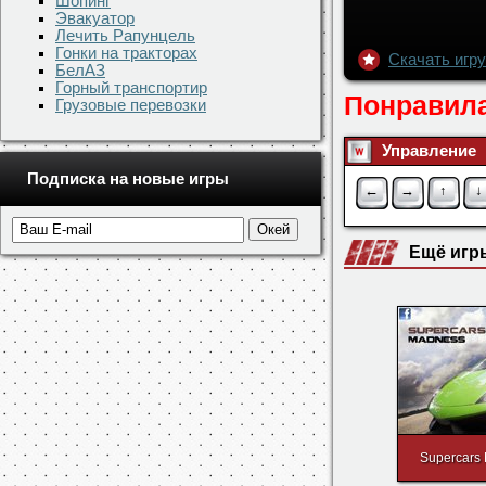
Шопинг
Эвакуатор
Лечить Рапунцель
Гонки на тракторах
Скачать игру
БелАЗ
Горный транспортир
Понравила
Грузовые перевозки
Управление
Подписка на новые игры
←
→
↑
↓
Ещё игр
Supercars