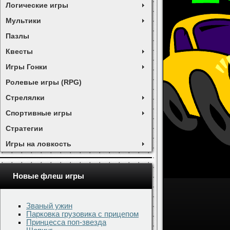
Логические игры
Мультики
Пазлы
Квесты
Игры Гонки
Ролевые игры (RPG)
Стрелялки
Спортивные игры
Стратегии
Игры на ловкость
Новые флеш игры
Званый ужин
Парковка грузовика с прицепом
Принцесса поп-звезда