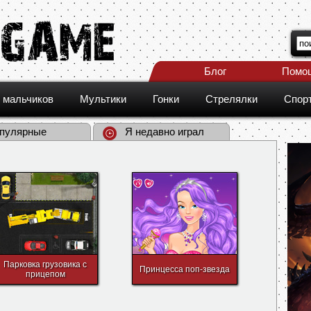
Блог
Помо
 мальчиков
Мультики
Гонки
Стрелялки
Спор
пулярные
Я недавно играл
Парковка грузовика с
Принцесса поп-звезда
прицепом