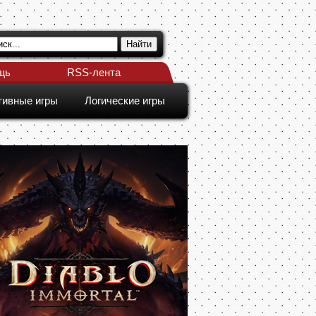
щь
RSS-лента
тивные игры
Логические игры