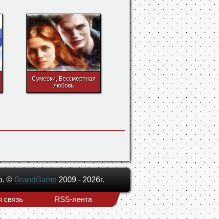
е
Бэлла и Эдвард, Twilight
Сумерки, Бессмертная
любовь
о. ©
GrandGame
2009 - 2026г.