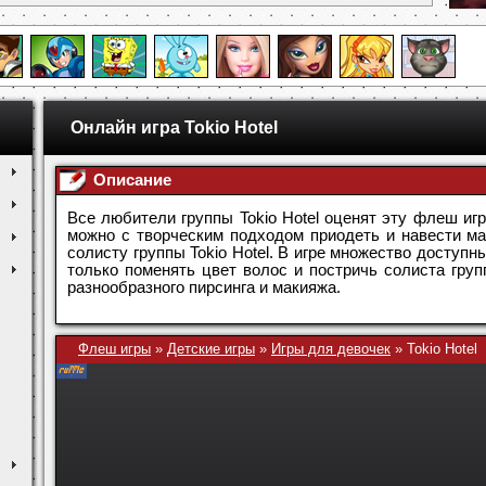
Онлайн игра Tokio Hotel
Описание
Все любители группы Tokio Hotel оценят эту флеш игр
можно с творческим подходом приодеть и навести маки
солисту группы Tokio Hotel. В игре множество доступн
только поменять цвет волос и постричь солиста групп
разнообразного пирсинга и макияжа.
Флеш игры
»
Детские игры
»
Игры для девочек
»
Tokio Hotel