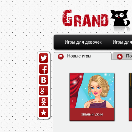
Игры для девочек
Игры для
Новые игры
По
Званый ужин