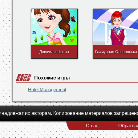
Конкурс собаководов
Романтическое свидани
Девочка и Цветы
Гламурная Стюардесса
Похожие игры
Hotel Management
инадлежат их авторам. Копирование материалов запрещен