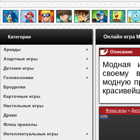
Онлайн игра 
Категории
Аркады
Описание
Азартные игры
Модная и
Детские игры
своему в
Головоломки
модную пр
Бродилки
красивей
Карточные игры
Настольные игры
Флеш игры
»
Детс
Драки
Флеш приколы
Интеллектуальные игры