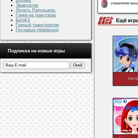
Шопинг
Эвакуатор
Лечить Рапунцель
Управление
Гонки на тракторах
БелАЗ
- управление мыш
Горный транспортир
Грузовые перевозки
Ещё игр
Подписка на новые игры
Pet S