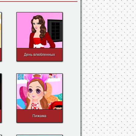
День влюбленных
Пижама