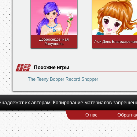
Добросердечная
7-ой День Благодарения
Рапунцель
Похожие игры
The Teeny Bopper Record Shopper
инадлежат их авторам. Копирование материалов запрещен
О нас
Обратная