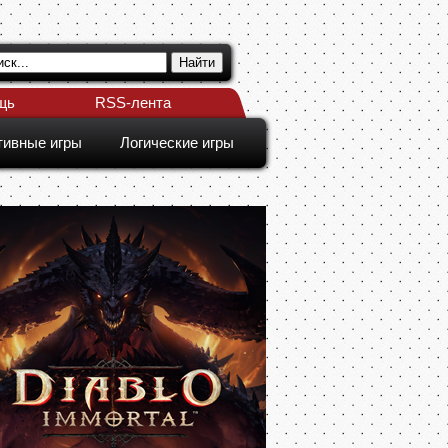
щь
RSS-лента
тивные игры
Логические игры