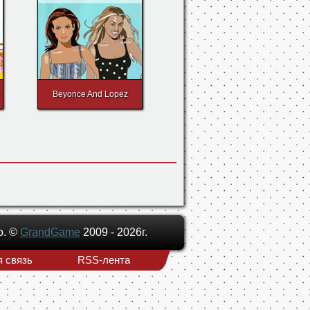
Beyonce And Lopez
о. ©
GrandGame
2009 - 2026г.
 связь
RSS-лента