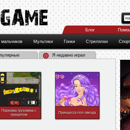
Блог
Помо
 мальчиков
Мультики
Гонки
Стрелялки
Спор
пулярные
Я недавно играл
Парковка грузовика с
Принцесса поп-звезда
прицепом