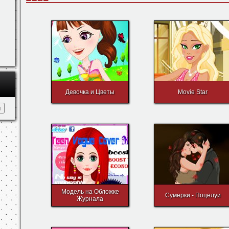
Девочка и Цветы
Movie Star
Модель на Обложке
Сумерки - Поцелуи
Журнала