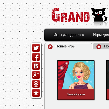
Игры для девочек
Игры для
Новые игры
По
Званый ужин