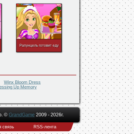
Lady Gaga
Рапунцель готовит еду
Winx Bloom Dress
essing Up Memory