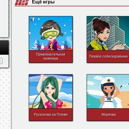
Управление
- управление (перетаскиваем).
Ещё игры
Привлекательная
Первое собеседование
лыжница