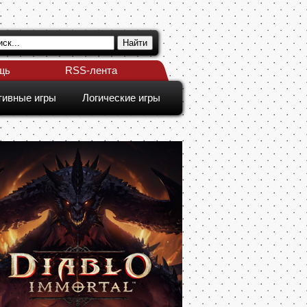
щь
RSS-лента
тивные игры
Логические игры