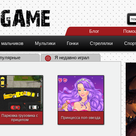
Блог
Помо
 мальчиков
Мультики
Гонки
Стрелялки
Спор
пулярные
Я недавно играл
Парковка грузовика с
Принцесса поп-звезда
прицепом