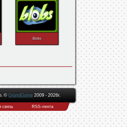
Absolutist Reversi
Blobs
о. ©
GrandGame
2009 - 2026г.