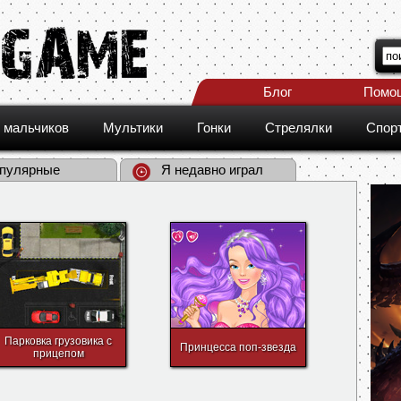
Блог
Помо
 мальчиков
Мультики
Гонки
Стрелялки
Спор
пулярные
Я недавно играл
Парковка грузовика с
Принцесса поп-звезда
прицепом