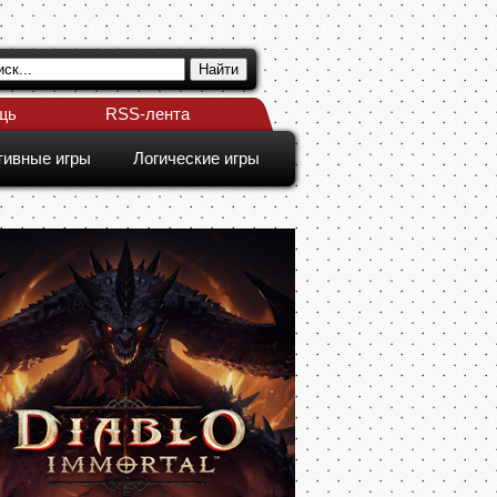
щь
RSS-лента
тивные игры
Логические игры