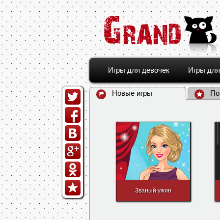
Игры для девочек
Игры для
Новые игры
По
Званый ужин