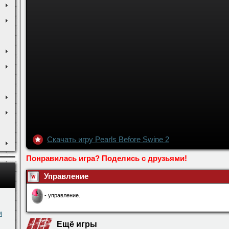
Скачать игру Pearls Before Swine 2
Понравилась игра? Поделись с друзьями!
м
Управление