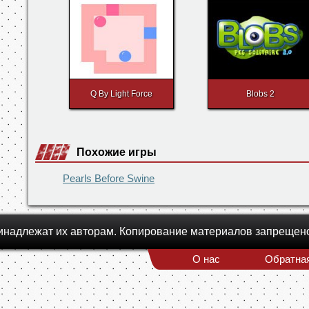
Pearls Before Swine
Chinese Checkers
Q By Light Force
Blobs 2
Похожие игры
Pearls Before Swine
инадлежат их авторам. Копирование материалов запрещен