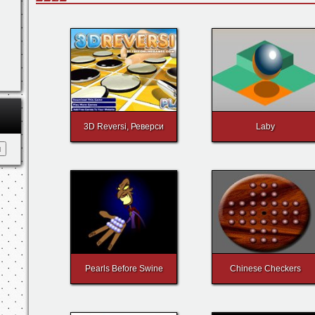
- управление.
Ещё игры
3D Reversi, Реверси
Laby