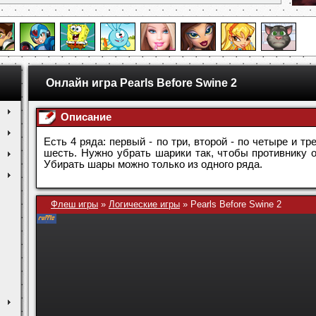
Онлайн игра Pearls Before Swine 2
Описание
Есть 4 ряда: первый - по три, второй - по четыре и тр
шесть. Нужно убрать шарики так, чтобы противнику 
Убирать шары можно только из одного ряда.
Флеш игры
»
Логические игры
»
Pearls Before Swine 2