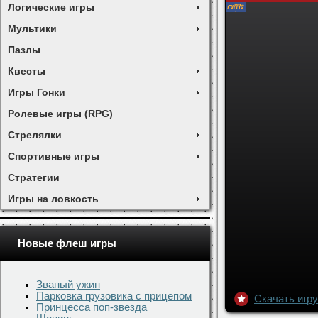
Логические игры
Мультики
Пазлы
Квесты
Игры Гонки
Ролевые игры (RPG)
Стрелялки
Спортивные игры
Стратегии
Игры на ловкость
Новые флеш игры
Званый ужин
Парковка грузовика с прицепом
Принцесса поп-звезда