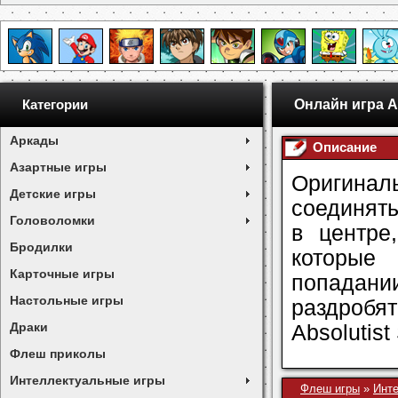
Онлайн игра Ab
Категории
Аркады
Описание
Азартные игры
Оригина
Детские игры
соединять
Головоломки
в центре
Бродилки
которые
Карточные игры
попадан
Настольные игры
раздробят
Драки
Absolutist
Флеш приколы
Интеллектуальные игры
Флеш игры
»
Инт