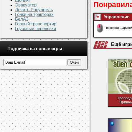
Шопинг
Скачать игру 
Эвакуатор
Лечить Рапунцель
Гонки на тракторах
Понравила
БелАЗ
Горный транспортир
Грузовые перевозки
Управление
- выстрел шариком
Подписка на новые игры
Ещё игр
Преслед
Прише