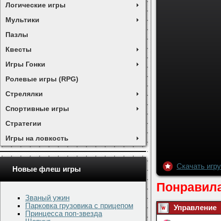
Логические игры
Мультики
Пазлы
Квесты
Игры Гонки
Ролевые игры (RPG)
Стрелялки
Спортивные игры
Стратегии
Игры на ловкость
Новые флеш игры
Званый ужин
Скачать игр
Парковка грузовика с прицепом
Принцесса поп-звезда