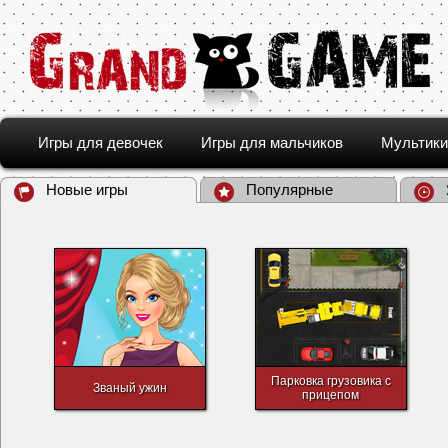
Игры для девочек
Игры для мальчиков
Мультики
Новые игры
Популярные
Парковка грузовика с
Званый ужин
прицепом