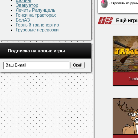
Шопинг
Эвакуатор
Лечить Рапунцель
Гонки на тракторах
БелАЗ
Горный транспортир
Грузовые перевозки
Скачать игр
Подписка на новые игры
Понравила
Управление
- стрелять из ружь
Ещё игр