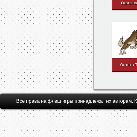
Jamh
Охота н