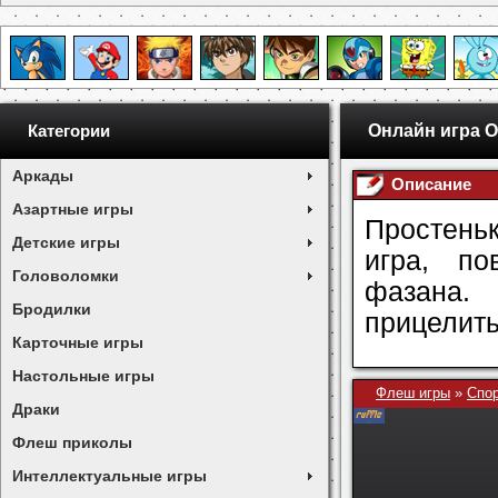
Онлайн игра О
Категории
Аркады
Описание
Азартные игры
Простень
Детские игры
игра, по
Головоломки
фазана.
Бродилки
прицелить
Карточные игры
Настольные игры
Флеш игры
»
Спор
Драки
Флеш приколы
Интеллектуальные игры