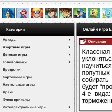
Онлайн игра E
Категории
Аркады
Описание
Азартные игры
Классная
Детские игры
уклонятьс
Головоломки
научиться
Бродилки
попутных
Карточные игры
собирать
Настольные игры
будет "пр
Драки
4-е вида
торможени
Флеш приколы
Интеллектуальные игры