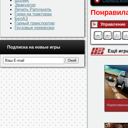
Шопинг
Скачать игру
Эвакуатор
Лечить Рапунцель
Понравила
Гонки на тракторах
БелАЗ
Горный транспортир
Управление
Грузовые перевозки
←
→
↑
↓
Подписка на новые игры
Ещё игр
Нарисованн