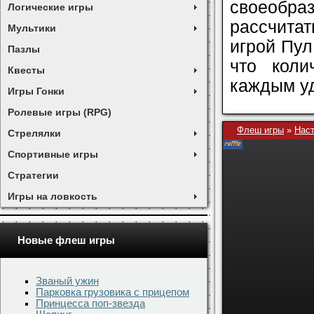
своеобра
Логические игры
рассчита
Мультики
игрой Пул
Пазлы
что коли
Квесты
каждым у
Игры Гонки
Ролевые игры (RPG)
Флеш игры
»
Нас
Стрелялки
Спортивные игры
Стратегии
Игры на ловкость
Новые флеш игры
Званый ужин
Парковка грузовика с прицепом
Принцесса поп-звезда