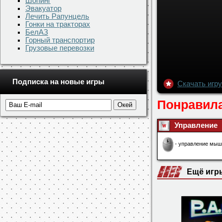
Шопинг
Эвакуатор
Лечить Рапунцель
Гонки на тракторах
БелАЗ
Горный транспортир
Грузовые перевозки
Подписка на новые игры
Скачать игр
Понравила
Управление
- управление мыш
Ещё игр