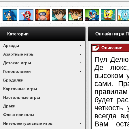
Онлайн игра 
Категории
Аркады
Описание
Азартные игры
Пул Делюк
Детские игры
Де люкс
Головоломки
высоком 
Бродилки
сами. Пр
Карточные игры
правилам
Настольные игры
будет ра
Драки
четкость
всегда ви
Флеш приколы
Вам оста
Интеллектуальные игры