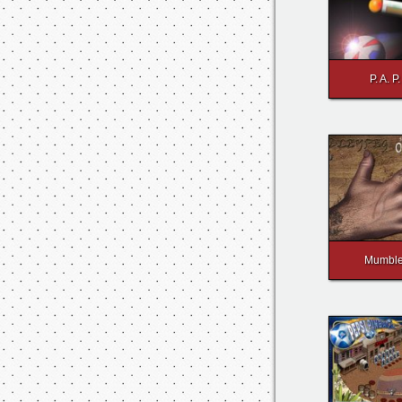
P. A. P.
Mumbl