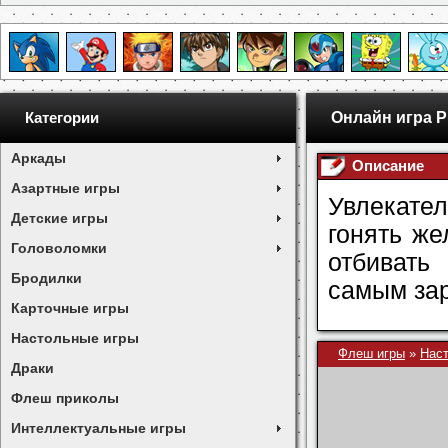
Онлайн игра Pi
Категории
Аркады
Описание
Азартные игры
Увлекател
Детские игры
гонять же
Головоломки
отбивать
Бродилки
самым зар
Карточные игры
Настольные игры
Флеш игры
»
Нас
Драки
Флеш приколы
Интеллектуальные игры