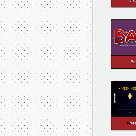
9 Ba
Bal
Firefi