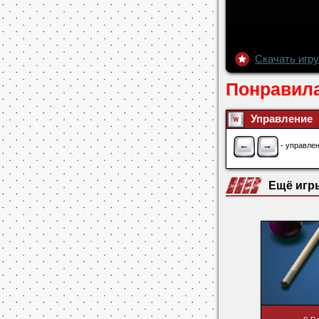
Скачать игру 
Понравила
Управление
←
→
- управлен
Ещё игр