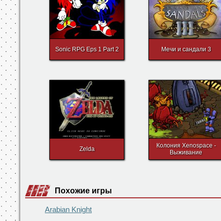
Sonic RPG Eps 1 Part 2
Мечи и сандали 3
Колония Xenospace -
Zelda
Выживание
Похожие игры
Arabian Knight