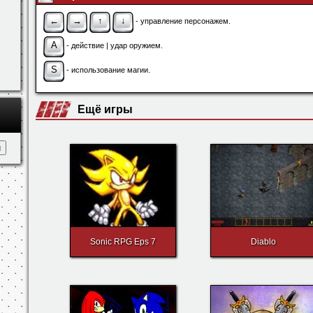
←
→
↑
↓
- управление персонажем.
A
- действие | удар оружием.
S
- использование магии.
Ещё игры
Sonic RPG Eps 7
Diablo