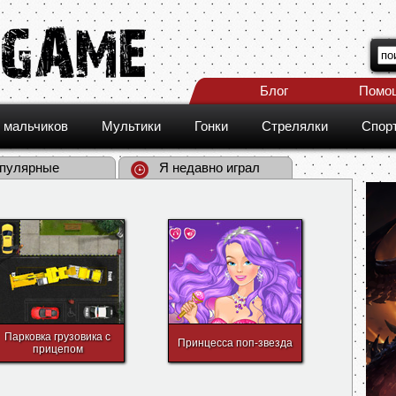
Блог
Помо
 мальчиков
Мультики
Гонки
Стрелялки
Спор
пулярные
Я недавно играл
Парковка грузовика с
Принцесса поп-звезда
прицепом