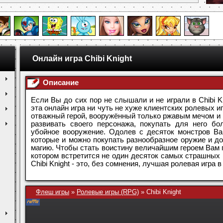
Онлайн игра Chibi Knight
Описание
Если Вы до сих пор не слышали и не играли в Chibi Kn
эта онлайн игра ни чуть не хуже клиентских ролевых иг
отважный герой, вооружённый только ржавым мечом и
развивать своего персонажа, покупать для него б
убойное вооружение. Одолев с десяток монстров Ва
которые и можно покупать разнообразное оружие и до
магию. Чтобы стать воистину величайшим героем Вам п
котором встретится не один десяток самых страшных 
Chibi Knight - это, без сомнения, лучшая ролевая игра 
Флеш игры
»
Ролевые игры (RPG)
»
Chibi Knight