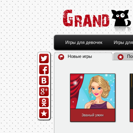
Игры для девочек
Игры для
Новые игры
По
Званый ужин