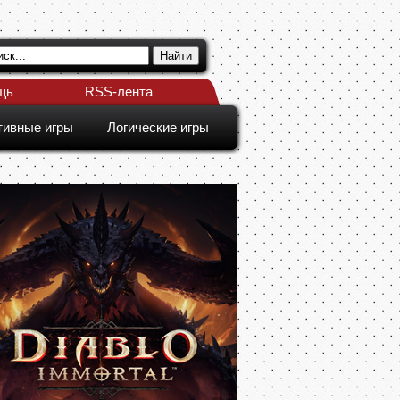
щь
RSS-лента
тивные игры
Логические игры