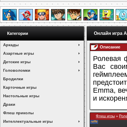
Онлайн игра 
Категории
Аркады
Описание
Азартные игры
Ролевая 
Детские игры
Вас свои
Головоломки
геймпле
Бродилки
предстои
Карточные игры
Emma, ве
Настольные игры
и искорен
Драки
Флеш приколы
Флеш игры
»
Роле
Интеллектуальные игры