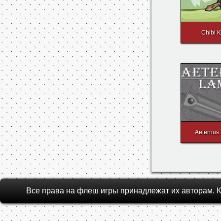
Chibi K
Aeternus