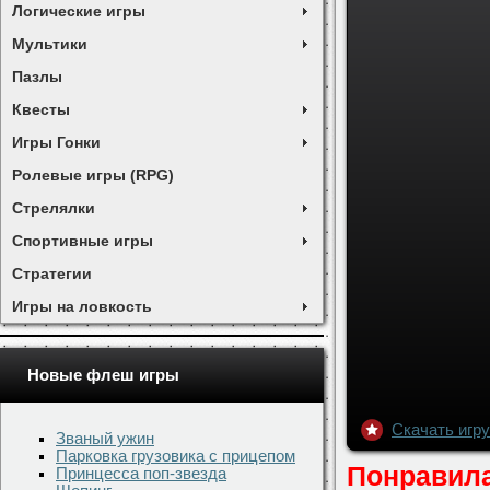
Логические игры
Мультики
Пазлы
Квесты
Игры Гонки
Ролевые игры (RPG)
Стрелялки
Спортивные игры
Стратегии
Игры на ловкость
Новые флеш игры
Званый ужин
Парковка грузовика с прицепом
Принцесса поп-звезда