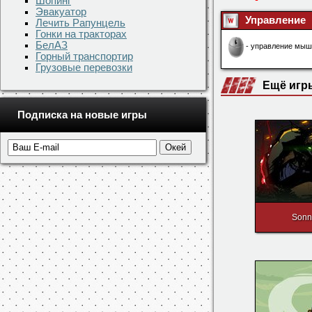
Шопинг
Скачать игр
Эвакуатор
Лечить Рапунцель
Гонки на тракторах
Понравила
БелАЗ
Горный транспортир
Грузовые перевозки
Управление
- управление мыш
Подписка на новые игры
Ещё игр
Sonn