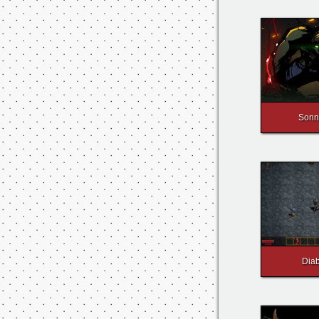
Ещё игр
Sonn
Diab