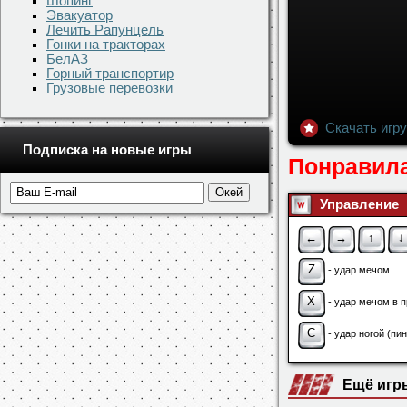
Шопинг
Эвакуатор
Лечить Рапунцель
Гонки на тракторах
БелАЗ
Горный транспортир
Грузовые перевозки
Подписка на новые игры
Скачать игру
Понравила
Управление
←
→
↑
↓
Z
- удар мечом.
X
- удар мечом в 
C
- удар ногой (пин