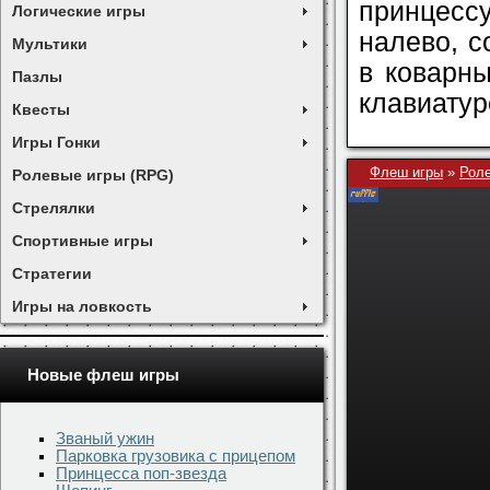
принцессу
Логические игры
налево, с
Мультики
в коварн
Пазлы
клавиатур
Квесты
Игры Гонки
Флеш игры
»
Роле
Ролевые игры (RPG)
Стрелялки
Спортивные игры
Стратегии
Игры на ловкость
Новые флеш игры
Званый ужин
Парковка грузовика с прицепом
Принцесса поп-звезда