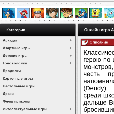
Онлайн игра A
Категории
Аркады
Описание
Азартные игры
Классиче
Детские игры
герою по 
Головоломки
монстров
Бродилки
честь п
Карточные игры
напомнил
Настольные игры
(Dendy) 
Драки
среди шко
дальше Вы
Флеш приколы
бросивш
Интеллектуальные игры