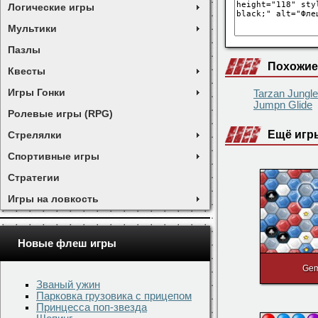
Логические игры
Мультики
Пазлы
Похожие
Квесты
Игры Гонки
Tarzan Jungl
Jumpn Glide
Ролевые игры (RPG)
Ещё игр
Стрелялки
Спортивные игры
Стратегии
Игры на ловкость
Новые флеш игры
Ge
Званый ужин
Парковка грузовика с прицепом
Принцесса поп-звезда