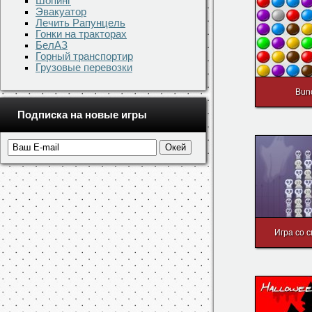
Шопинг
Эвакуатор
Лечить Рапунцель
Гонки на тракторах
БелАЗ
Горный транспортир
Грузовые перевозки
Bun
Подписка на новые игры
Игра со 