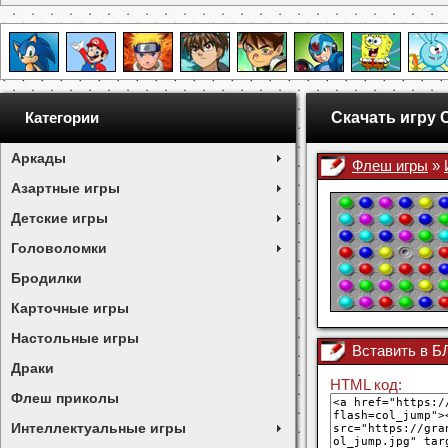
Скачать игру 
Категории
Аркады
Флеш игры
»
Азартные игры
Детские игры
Головоломки
Бродилки
Карточные игры
Настольные игры
Вставить в 
Драки
HTML код:
Флеш приколы
Интеллектуальные игры