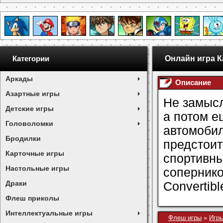
Онлайн игра 
Категории
Аркады
Описание
Азартные игры
Не замысл
Детские игры
а потом е
Головоломки
автомоби
Бродилки
предстои
Карточные игры
спортив
Настольные игры
соперник
Драки
Convertibl
Флеш приколы
Интеллектуальные игры
Флеш игры
»
Игры