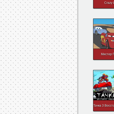
Crazy
Мистер 
Тачка 3 Восс