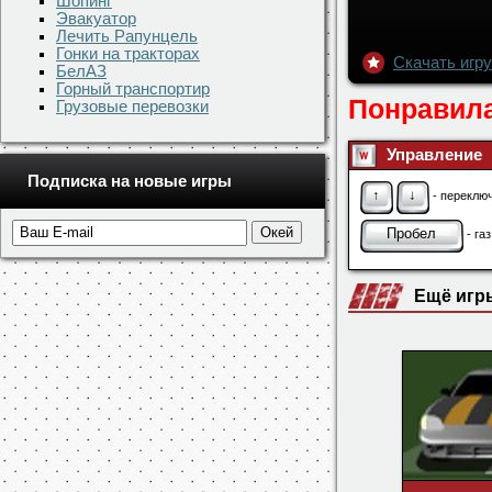
Шопинг
Эвакуатор
Лечить Рапунцель
Гонки на тракторах
Скачать игр
БелАЗ
Горный транспортир
Понравила
Грузовые перевозки
Управление
Подписка на новые игры
↑
↓
- переклю
Пробел
- газ
Ещё игр