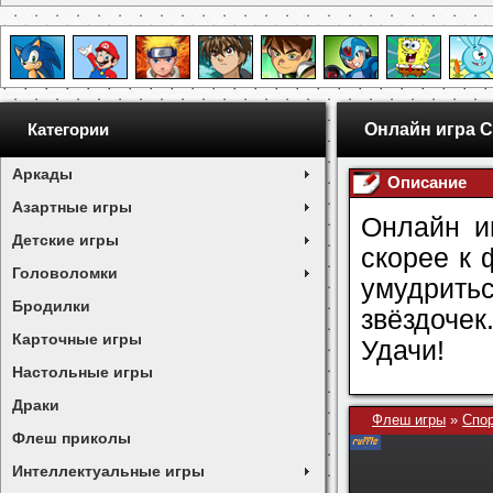
Онлайн игра 
Категории
Аркады
Описание
Азартные игры
Онлайн и
Детские игры
скорее к 
Головоломки
умудрить
Бродилки
звёздочек
Карточные игры
Удачи!
Настольные игры
Драки
Флеш игры
»
Спор
Флеш приколы
Интеллектуальные игры