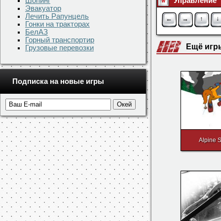
Шопинг
Эвакуатор
Управление
Лечить Рапунцель
Гонки на тракторах
БелАЗ
←
→
↑
↓
Горный транспортир
Грузовые перевозки
Ещё игр
Подписка на новые игры
Alpine S