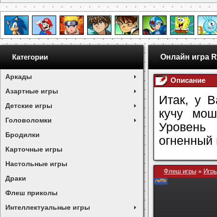
Онлайн игра Ri
Категории
Аркады
Описание
Азартные игры
Итак, у В
Детские игры
кучу мош
Головоломки
Уровень
Бродилки
огненный 
Карточные игры
Настольные игры
Флеш игры
»
Игры
Драки
Флеш приколы
Интеллектуальные игры