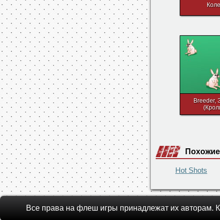
Кол
Breeder, 
(Крол
Похожие