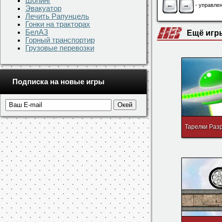
Шопинг
Скачать игру
Эвакуатор
Лечить Рапунцель
Понравила
Гонки на тракторах
БелАЗ
Горный транспортир
Управление
Грузовые перевозки
←
→
- управлен
Подписка на новые игры
Ещё игр
Тарелки Раз