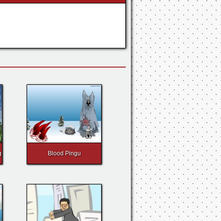
g
Blood Pingu