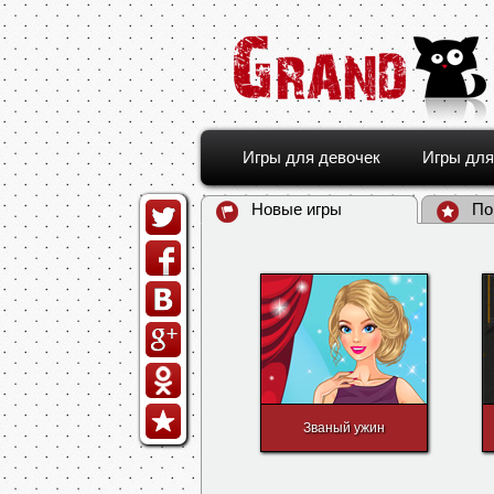
Игры для девочек
Игры для
Новые игры
По
Званый ужин