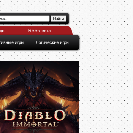
щь
RSS-лента
тивные игры
Логические игры