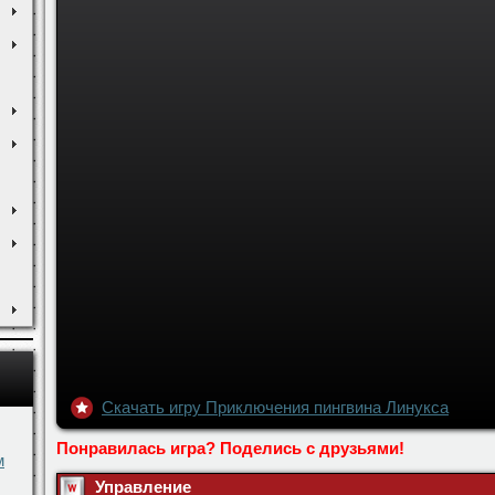
Скачать игру Приключения пингвина Линукса
Понравилась игра? Поделись с друзьями!
м
Управление