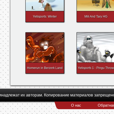
Yetisports: Winter
Mili And Tary HG
Homerun in Berzerk Land
Yetisports 1 - Pingu Throw
инадлежат их авторам. Копирование материалов запрещен
О нас
Обратная