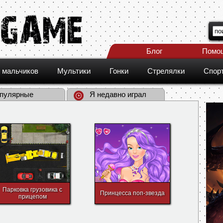
Блог
Помо
 мальчиков
Мультики
Гонки
Стрелялки
Спор
пулярные
Я недавно играл
Парковка грузовика с
Принцесса поп-звезда
прицепом