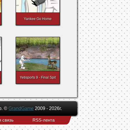
Yankee Go Home
Yetisports 9 - Final Spit
о. ©
GrandGame
2009 - 2026г.
 связь
RSS-лента