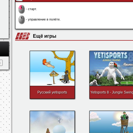
- старт.
- управление в полёте.
Ещё игры
Русский yetisports
Yetisports 8 - Jungle Swin