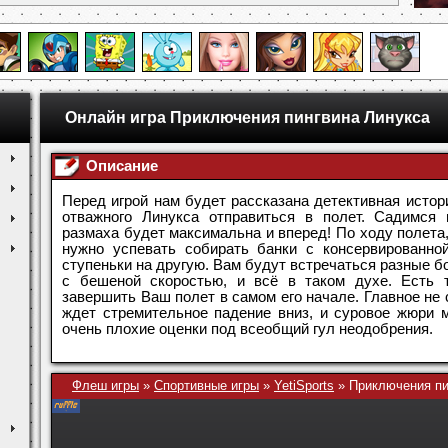
Онлайн игра Приключения пингвина Линукса
Описание
Перед игрой нам будет рассказана детективная истор
отважного Линукса отправиться в полет. Садимся 
размаха будет максимальна и вперед! По ходу полета
нужно успевать собирать банки с консервированно
ступеньки на другую. Вам будут встречаться разные б
с бешеной скоростью, и всё в таком духе. Есть т
завершить Ваш полет в самом его начале. Главное не с
ждет стремительное падение вниз, и суровое жюри 
очень плохие оценки под всеобщий гул неодобрения.
Флеш игры
»
Спортивные игры
»
YetiSports
»
Приключения пи