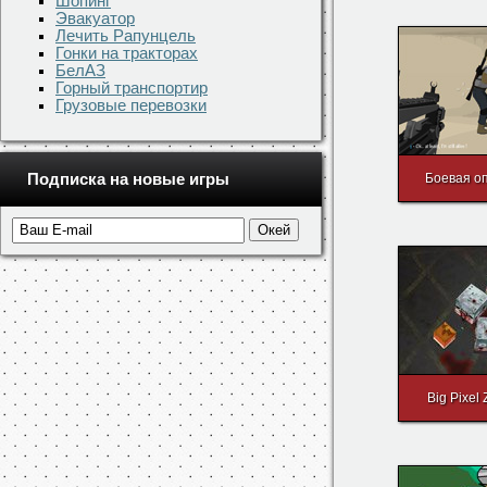
Шопинг
Эвакуатор
Лечить Рапунцель
Ещё игр
Гонки на тракторах
БелАЗ
Горный транспортир
Грузовые перевозки
Подписка на новые игры
Боевая о
Big Pixel