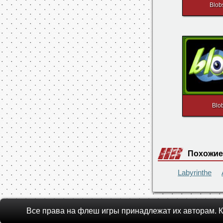
Blob
Blo
Похожие
Labyrinthe