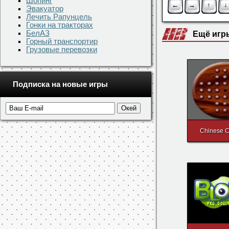
Понравила
Шопинг
Эвакуатор
Лечить Рапунцель
Управление
Гонки на тракторах
БелАЗ
←
→
↑
↓
Горный транспортир
Грузовые перевозки
Ещё игр
Подписка на новые игры
Chinese 