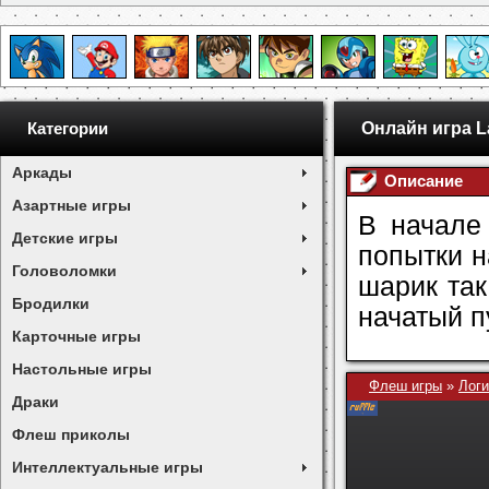
Онлайн игра L
Категории
Аркады
Описание
Азартные игры
В начале
Детские игры
попытки н
Головоломки
шарик так
Бродилки
начатый п
Карточные игры
Настольные игры
Флеш игры
»
Логи
Драки
Флеш приколы
Интеллектуальные игры