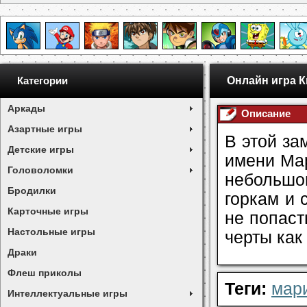
Онлайн игра 
Категории
Аркады
Описание
Азартные игры
В этой за
Детские игры
имени Мар
Головоломки
небольшо
Бродилки
горкам и 
Карточные игры
не попаст
Настольные игры
черты как
Драки
Флеш приколы
Теги:
мар
Интеллектуальные игры