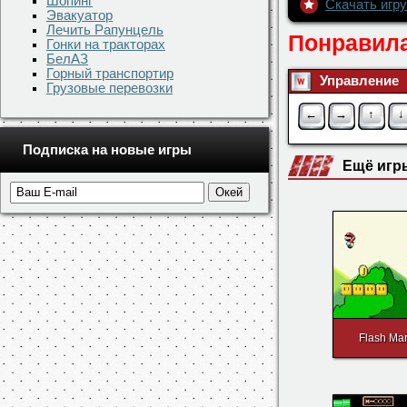
Шопинг
Скачать игр
Эвакуатор
Лечить Рапунцель
Понравила
Гонки на тракторах
БелАЗ
Горный транспортир
Управление
Грузовые перевозки
←
→
↑
↓
Подписка на новые игры
Ещё игр
Flash Mar