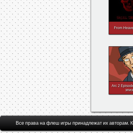
From Heave
Arc 2 Episod
эпи
Все права на флеш игры принадлежат их авторам.