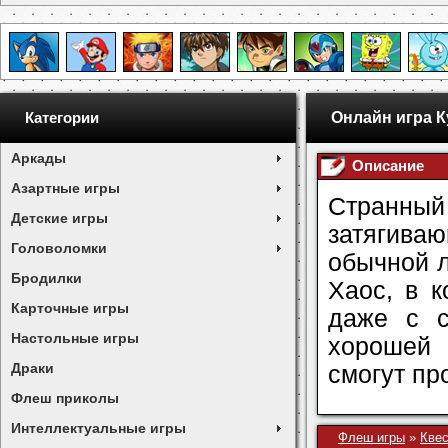
Онлайн игра К
Категории
Аркады
Описание
Азартные игры
Странный
Детские игры
затягива
Головоломки
обычной л
Бродилки
Хаос, в 
Карточные игры
даже с с
Настольные игры
хорошей
Драки
смогут пр
Флеш приколы
Интеллектуальные игры
Флеш игры
»
Кве