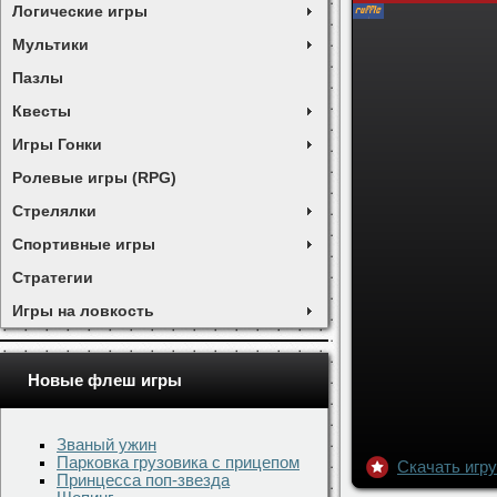
Логические игры
Мультики
Пазлы
Квесты
Игры Гонки
Ролевые игры (RPG)
Стрелялки
Спортивные игры
Стратегии
Игры на ловкость
Новые флеш игры
Званый ужин
Парковка грузовика с прицепом
Скачать игру
Принцесса поп-звезда