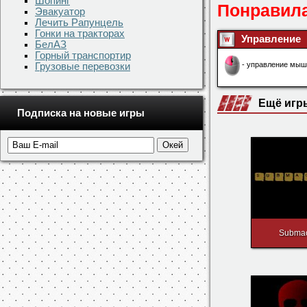
Шопинг
Понравила
Эвакуатор
Лечить Рапунцель
Гонки на тракторах
Управление
БелАЗ
Горный транспортир
- управление мыш
Грузовые перевозки
Ещё игр
Подписка на новые игры
Subma