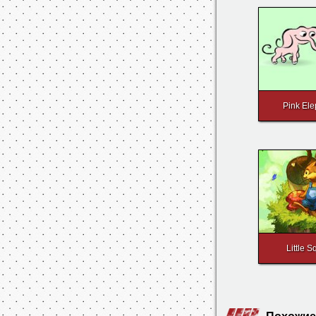
Little S
Похожие
Super Mushr
Mario World 
Mario`s Time 
Все права на флеш игры принадлежат их авторам.