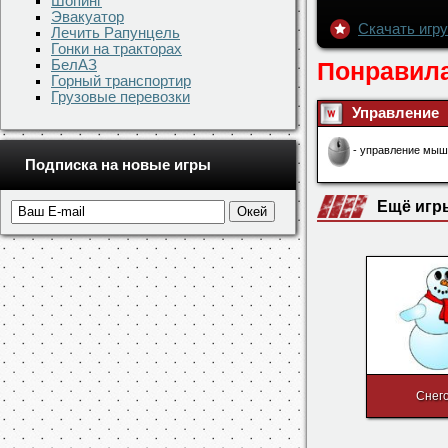
Шопинг
Эвакуатор
Лечить Рапунцель
Гонки на тракторах
БелАЗ
Горный транспортир
Грузовые перевозки
Подписка на новые игры
Снег
Pink Ele