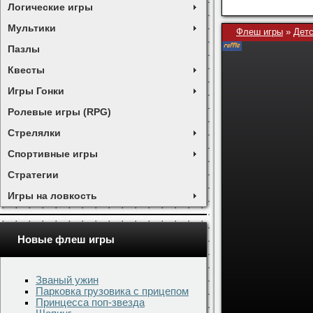
Логические игры
Мультики
Флеш игры
»
Детс
Пазлы
Квесты
Игры Гонки
Ролевые игры (RPG)
Стрелялки
Спортивные игры
Стратегии
Скачать игру
Игры на ловкость
Понравила
Управление
Новые флеш игры
- управление мыш
Званый ужин
Парковка грузовика с прицепом
Принцесса поп-звезда
Ещё игр