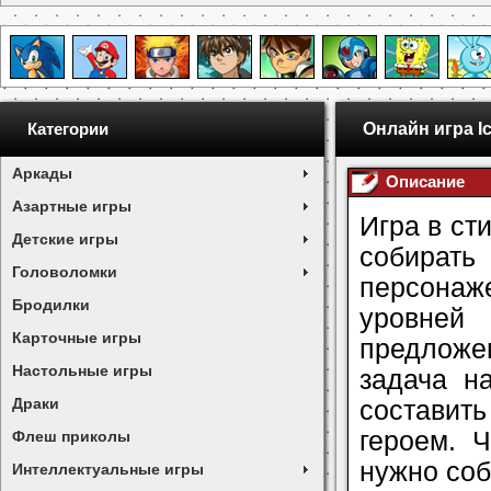
Онлайн игра I
Категории
Аркады
Описание
Азартные игры
Игра в ст
Детские игры
собирать
Головоломки
персонаж
Бродилки
уровней
Карточные игры
предложе
Настольные игры
задача н
Драки
составит
героем. 
Флеш приколы
нужно соб
Интеллектуальные игры