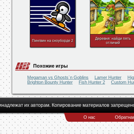
Alien, Пришелец
Ранго раскраска
Деревня: найди пять
Пингвин на сноуборде 2
отличий
Похожие игры
Megaman vs Ghosts`n Goblins
Lamer Hunter
Hi
Brighton Bounty Hunter
Fish Hunter 2
Custom Hunt
инадлежат их авторам. Копирование материалов запрещен