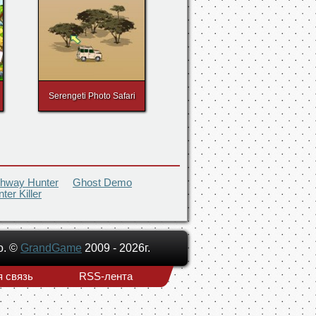
Сфотографируйте
Пришельца
Serengeti Photo Safari
ghway Hunter
Ghost Demo
er Killer
о. ©
GrandGame
2009 - 2026г.