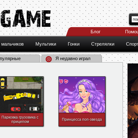
Блог
Помо
 мальчиков
Мультики
Гонки
Стрелялки
Спор
пулярные
Я недавно играл
Парковка грузовика с
Принцесса поп-звезда
прицепом