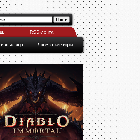
щь
RSS-лента
тивные игры
Логические игры