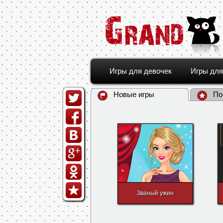
Игры для девочек
Игры для
Новые игры
По
Званый ужин