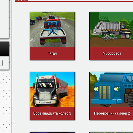
Тягач
Мусоровоз
Восемнадцать колес 3
Перевозчик камней 2