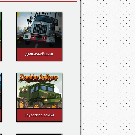
Дальнобойщики
Грузовик с зомби