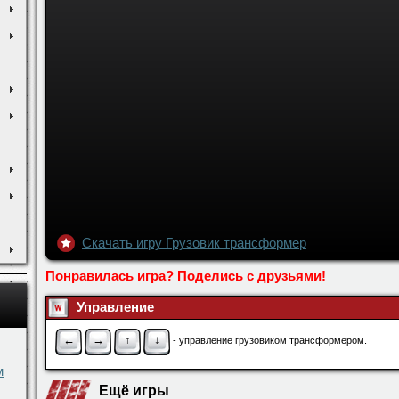
Скачать игру Грузовик трансформер
Понравилась игра? Поделись с друзьями!
Управление
←
→
↑
↓
- управление грузовиком трансформером.
м
Ещё игры