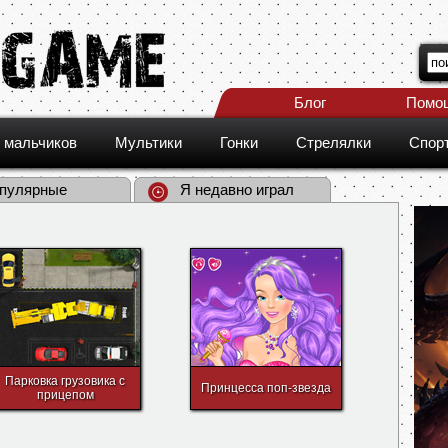
Блог
Помо
 мальчиков
Мультики
Гонки
Стрелялки
Спор
пулярные
Я недавно играл
Парковка грузовика с
Принцесса поп-звезда
прицепом