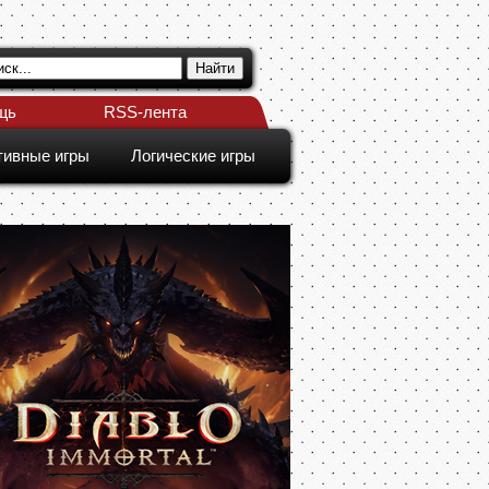
щь
RSS-лента
тивные игры
Логические игры