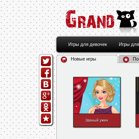
Игры для девочек
Игры для
Новые игры
По
Званый ужин