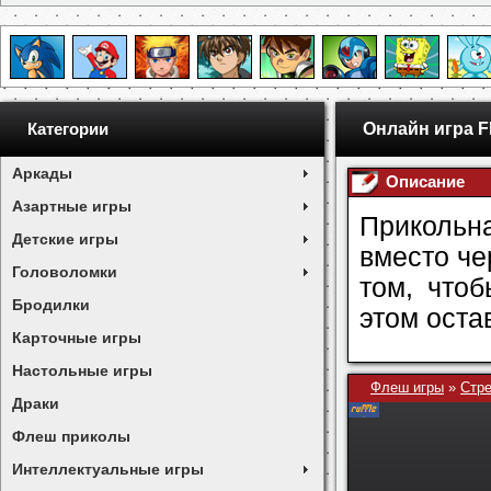
Онлайн игра F
Категории
Аркады
Описание
Азартные игры
Прикольна
Детские игры
вместо че
Головоломки
том, что
Бродилки
этом оста
Карточные игры
Настольные игры
Флеш игры
»
Стр
Драки
Флеш приколы
Интеллектуальные игры