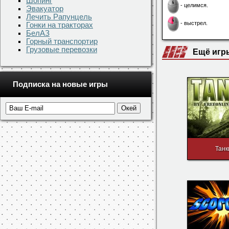
Шопинг
- целимся.
Эвакуатор
Лечить Рапунцель
- выстрел.
Гонки на тракторах
БелАЗ
Горный транспортир
Грузовые перевозки
Ещё игр
Подписка на новые игры
Танк