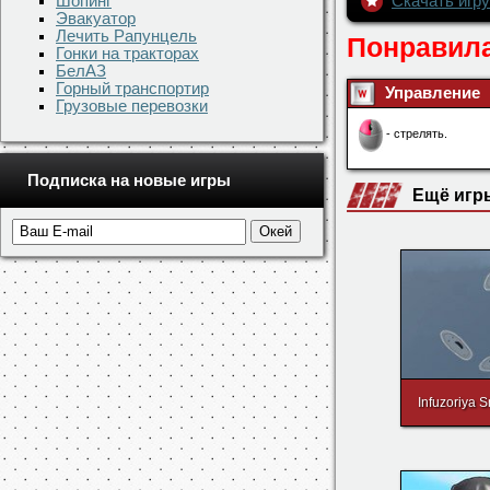
Шопинг
Эвакуатор
Лечить Рапунцель
Гонки на тракторах
БелАЗ
Горный транспортир
Грузовые перевозки
Скачать игру
Понравила
Подписка на новые игры
Управление
- стрелять.
Ещё игр