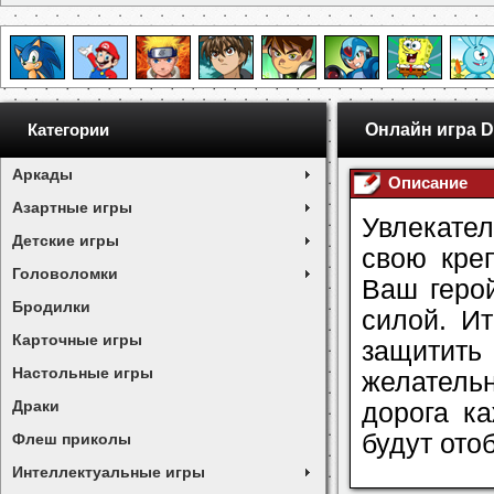
Онлайн игра D
Категории
Аркады
Описание
Азартные игры
Увлекате
Детские игры
свою кре
Головоломки
Ваш геро
Бродилки
силой. И
Карточные игры
защитить
Настольные игры
желатель
Драки
дорога к
будут ото
Флеш приколы
Интеллектуальные игры