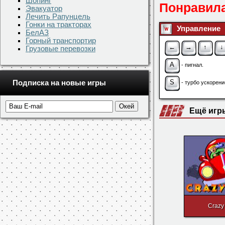
Шопинг
Эвакуатор
Лечить Рапунцель
Скачать игру
Гонки на тракторах
БелАЗ
Понравила
Горный транспортир
Грузовые перевозки
Управление
←
→
↑
↓
Подписка на новые игры
A
- пигнал.
S
- турбо ускорени
Ещё игр