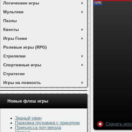
Логические игры
Мультики
Пазлы
Квесты
Игры Гонки
Ролевые игры (RPG)
Стрелялки
Спортивные игры
Стратегии
Игры на ловкость
Новые флеш игры
Званый ужин
Парковка грузовика с прицепом
Принцесса поп-звезда