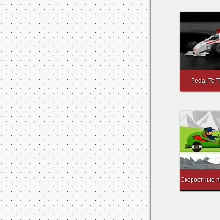
Crazy
Pedal To T
Скоростные 