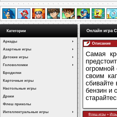
Онлайн игра Cr
Категории
Аркады
Описание
Азартные игры
Самая кр
Детские игры
предстоит
Головоломки
огромной 
Бродилки
своим ка
Карточные игры
сбивайте 
Настольные игры
бензин и 
Драки
старайтес
Флеш приколы
Интеллектуальные игры
Флеш игры
»
Игры