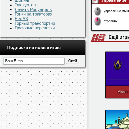
Шопинг
Эвакуатор
Лечить Рапунцель
Гонки на тракторах
БелАЗ
Горный транспортир
Грузовые перевозки
Скачать игр
Подписка на новые игры
Понравила
Управление
- управление мыш
- стрелять.
Ещё игр