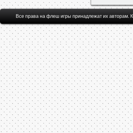
НЛО - Уни
Похожие
The Arena
Arena 51
A
Все права на флеш игры принадлежат их авторам.