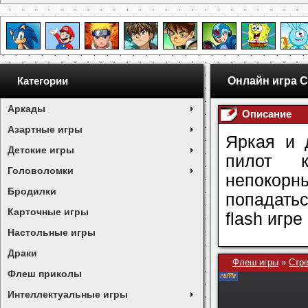
Онлайн игра 
Категории
Аркады
Описание
Азартные игры
Яркая и 
Детские игры
пилот к
Головоломки
непокорн
Бродилки
попадатьс
Карточные игры
flash игре
Настольные игры
Драки
Флеш игры
»
Стр
Флеш приколы
Интеллектуальные игры