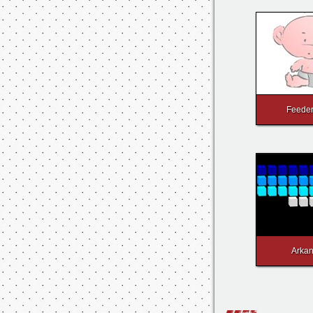
Snow 
Feede
Arka