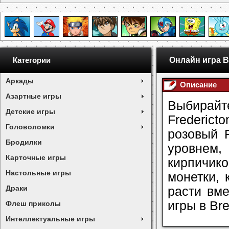
Онлайн игра B
Категории
Аркады
Описание
Азартные игры
Выбирай
Детские игры
Frederict
Головоломки
розовый 
Бродилки
уровнем
Карточные игры
кирпичик
Настольные игры
монетки, 
Драки
расти вме
игры в Br
Флеш приколы
Интеллектуальные игры