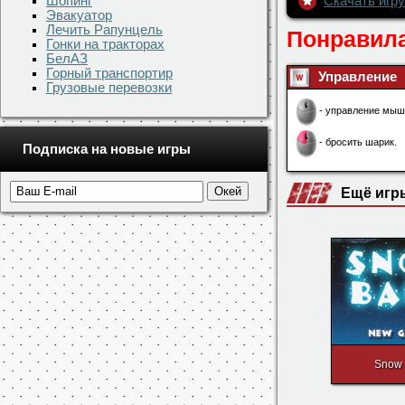
Шопинг
Эвакуатор
Лечить Рапунцель
Гонки на тракторах
БелАЗ
Горный транспортир
Скачать игру
Грузовые перевозки
Понравила
Подписка на новые игры
Управление
- управление мыш
- бросить шарик.
Ещё игр