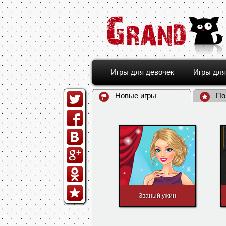
Игры для девочек
Игры для
Новые игры
По
Званый ужин