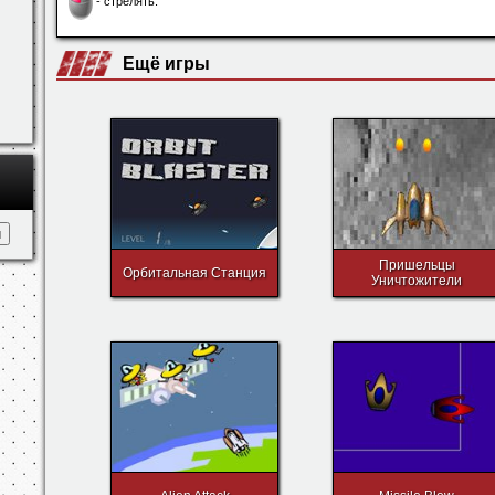
Управление
←
→
↑
↓
- управление.
- стрелять.
Ещё игры
Пришельцы
Орбитальная Станция
Уничтожители