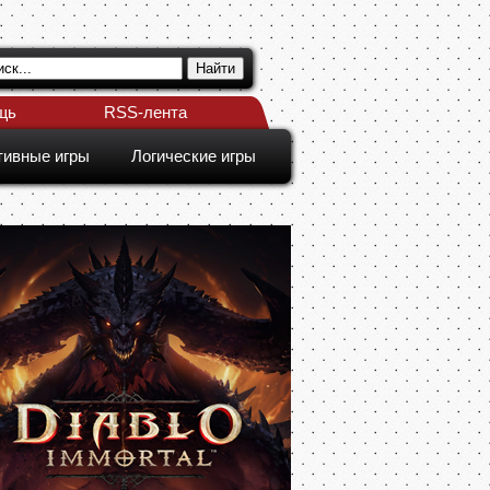
щь
RSS-лента
тивные игры
Логические игры