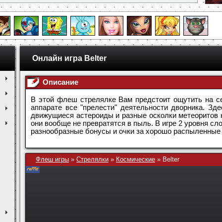
Онлайн игра Belter
Описание
В этой флеш стрелялке Вам предстоит ощутить на се
аппарате все "прелести" деятельности дворника. Зд
движущиеся астероиды и разные осколки метеоритов н
они вообще не превратятся в пыль. В игре 2 уровня сло
разнообразные бонусы и очки за хорошо распыленные
Флеш игры
»
Стрелялки
»
Космические
»
Belter