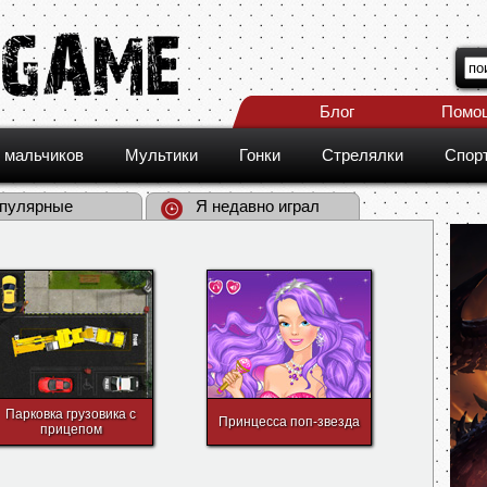
Блог
Помо
 мальчиков
Мультики
Гонки
Стрелялки
Спор
пулярные
Я недавно играл
Парковка грузовика с
Принцесса поп-звезда
прицепом