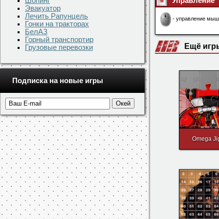
Шопинг
Эвакуатор
Лечить Рапунцель
Гонки на тракторах
Скачать игру
БелАЗ
Горный транспортир
Грузовые перевозки
Понравила
Управление
Подписка на новые игры
- управление мыш
Ещё игр
Omega Ji