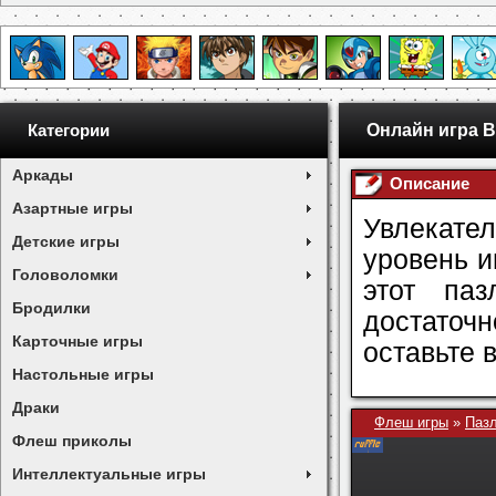
Онлайн игра B
Категории
Аркады
Описание
Азартные игры
Увлекате
Детские игры
уровень и
Головоломки
этот паз
Бродилки
достаточ
Карточные игры
оставьте 
Настольные игры
Драки
Флеш игры
»
Паз
Флеш приколы
Интеллектуальные игры