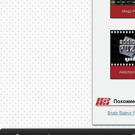
Mega P
Addiction