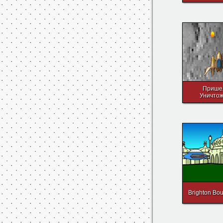
Pocket 
Прише
Уничто