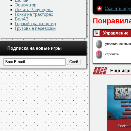
Шопинг
Эвакуатор
Лечить Рапунцель
Гонки на тракторах
БелАЗ
Горный транспортир
Грузовые перевозки
Скачать игру 
Понравила
Подписка на новые игры
Управление
- управление мыш
- стрелять.
Ещё игр