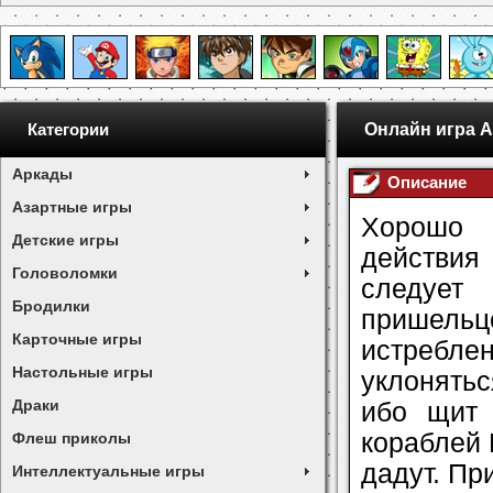
Онлайн игра Al
Категории
Аркады
Описание
Азартные игры
Хорошо 
Детские игры
действия
Головоломки
следует
Бродилки
пришельц
Карточные игры
истребле
Настольные игры
уклонять
Драки
ибо щит 
кораблей 
Флеш приколы
дадут. Пр
Интеллектуальные игры