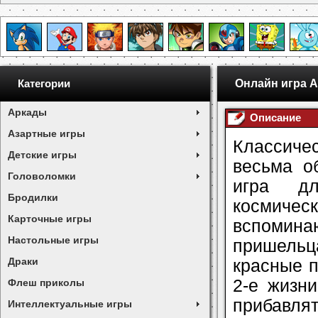
Онлайн игра A
Категории
Аркады
Описание
Азартные игры
Классиче
Детские игры
весьма о
Головоломки
игра дл
Бродилки
космиче
Карточные игры
вспомина
Настольные игры
пришельц
Драки
красные п
2-е жизн
Флеш приколы
прибавлят
Интеллектуальные игры