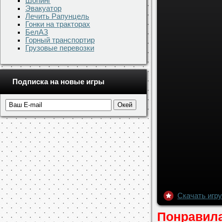
Шопинг
Эвакуатор
Лечить Рапунцель
Гонки на тракторах
БелАЗ
Горный транспортир
Грузовые перевозки
Подписка на новые игры
Скачать игру
Понравила