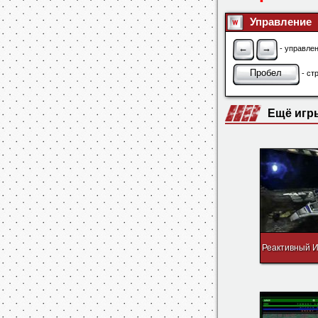
Управление
←
→
- управлен
Пробел
- ст
Ещё игр
Реактивный 