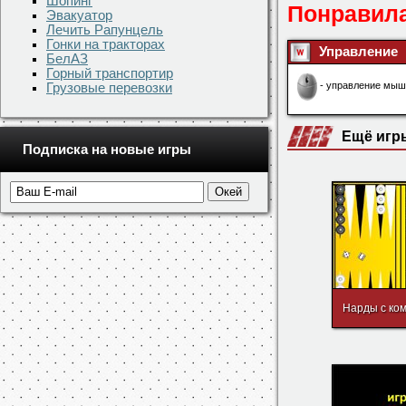
Шопинг
Эвакуатор
Лечить Рапунцель
Скачать игру
Гонки на тракторах
БелАЗ
Понравила
Горный транспортир
Грузовые перевозки
Управление
Подписка на новые игры
- управление мыш
Ещё игр
Нарды с ко