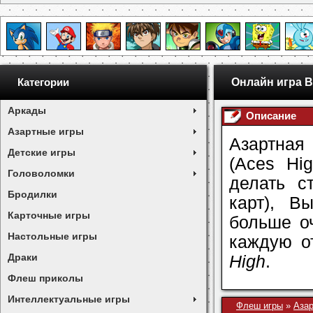
Онлайн игра В
Категории
Аркады
Описание
Азартные игры
Азартная
Детские игры
(Aces Hi
Головоломки
делать с
Бродилки
карт), В
Карточные игры
больше о
Настольные игры
каждую о
Драки
High
.
Флеш приколы
Интеллектуальные игры
Флеш игры
»
Азар