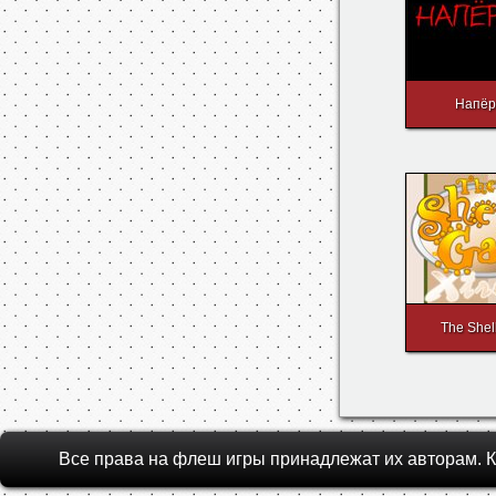
Напёр
The She