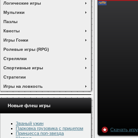
Логические игры
Мультики
Пазлы
Квесты
Игры Гонки
Ролевые игры (RPG)
Стрелялки
Спортивные игры
Стратегии
Игры на ловкость
Новые флеш игры
Званый ужин
Парковка грузовика с прицепом
Принцесса поп-звезда