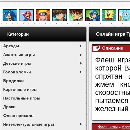
Онлайн игра Т
Категории
Аркады
Описание
Азартные игры
Флеш игра
Детские игры
которой В
Головоломки
спрятан 
Бродилки
жмём кно
Карточные игры
скорост
Настольные игры
пытаемся 
Драки
железный
Флеш приколы
Интеллектуальные игры
Флеш игры
»
Азар