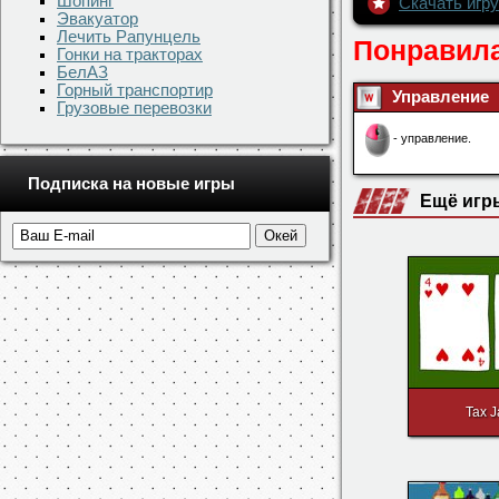
Шопинг
Скачать игру
Эвакуатор
Лечить Рапунцель
Понравила
Гонки на тракторах
БелАЗ
Горный транспортир
Управление
Грузовые перевозки
- управление.
Подписка на новые игры
Ещё игр
Tax J