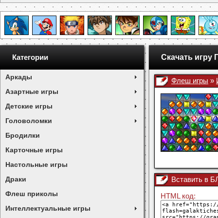
Скачать игру 
Категории
Аркады
Флеш игры
»
Азартные игры
Детские игры
Головоломки
Бродилки
Карточные игры
Настольные игры
Драки
Вставить в 
Флеш приколы
HTML код:
Интеллектуальные игры