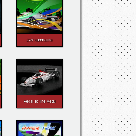
24/7 Adrenaline
Pedal To The Metal