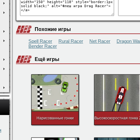
Похожие игры
Spell Racer
Rural Racer
Net Racer
Dragon War
Bender Racer
Ещё игры
Нарисованные гонки
Высокоскоростная гонка 
м