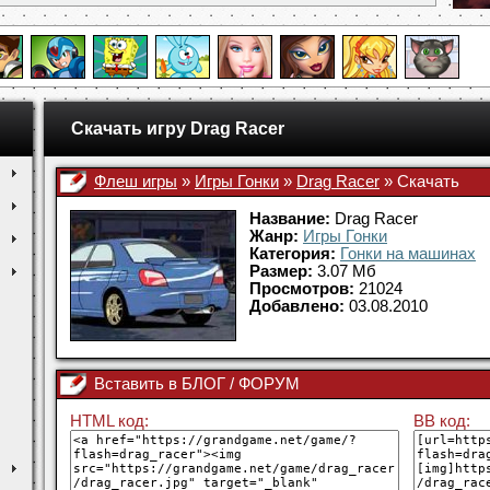
Скачать игру Drag Racer
Флеш игры
»
Игры Гонки
»
Drag Racer
»
Скачать
Название:
Drag Racer
Жанр:
Игры Гонки
Категория:
Гонки на машинах
Размер:
3.07 Мб
Просмотров:
21024
Добавлено:
03.08.2010
Вставить в БЛОГ / ФОРУМ
HTML код:
BB код: