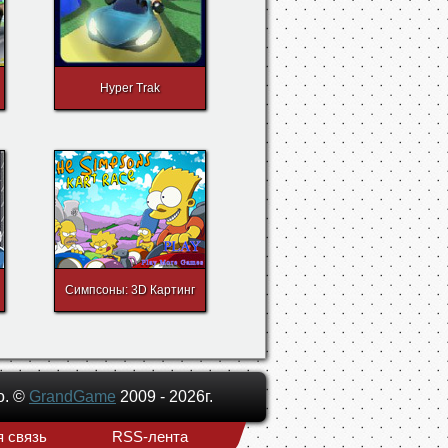
Hyper Trak
Симпсоны: 3D Картинг
о. ©
GrandGame
2009 - 2026г.
 связь
RSS-лента