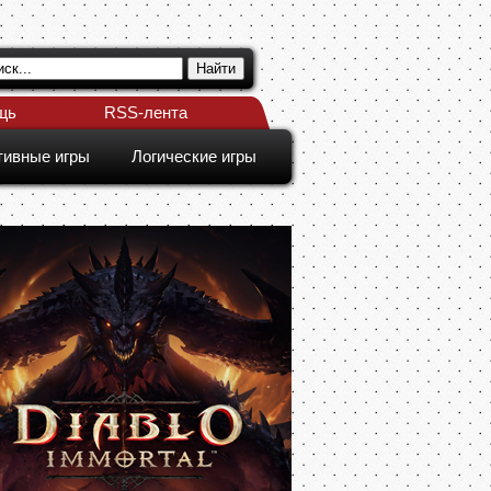
щь
RSS-лента
тивные игры
Логические игры