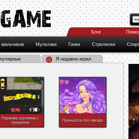
Блог
Помо
 мальчиков
Мультики
Гонки
Стрелялки
Спор
пулярные
Я недавно играл
Парковка грузовика с
Принцесса поп-звезда
прицепом