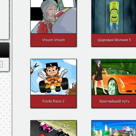
Vroum Vroum
Шаровая Молния 5
Foofa Race 2
Кратчайший путь