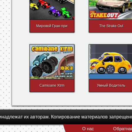
Мировой Гран-при
The Strake Out
Camioane Xtrm
Умный Водитель
инадлежат их авторам. Копирование материалов запрещен
О нас
Обратная