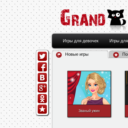
Игры для девочек
Игры для
Новые игры
По
Званый ужин