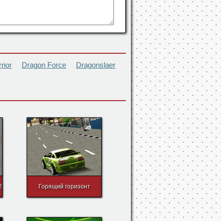
rior
Dragon Force
Dragonslaer
2
Горящий горизонт