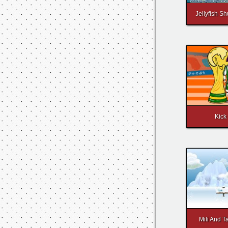
Jellyfish Sh
Kick 
Mili And T