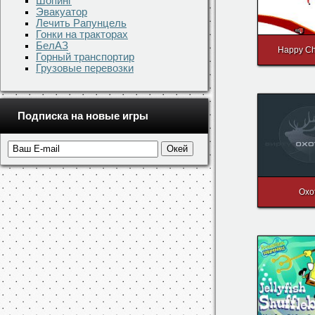
Шопинг
Эвакуатор
Лечить Рапунцель
Гонки на тракторах
БелАЗ
Happy Ch
Горный транспортир
Грузовые перевозки
Подписка на новые игры
Охо