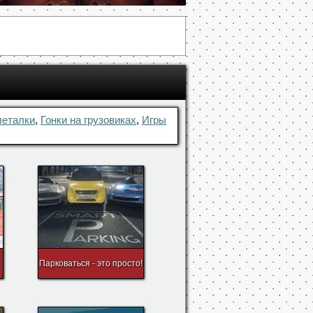
леталки
,
Гонки на грузовиках
,
Игры
Парковаться - это просто!