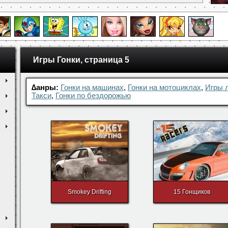
Игры Гонки, страница 5
∆анры:
Гонки на машинах
,
Гонки на мотоциклах
,
Игры 
Такси
,
Гонки по бездорожью
Smokey Drifting
15 Гонщиков