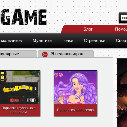
Блог
Помо
 мальчиков
Мультики
Гонки
Стрелялки
Спор
пулярные
Я недавно играл
Парковка грузовика с
Принцесса поп-звезда
прицепом