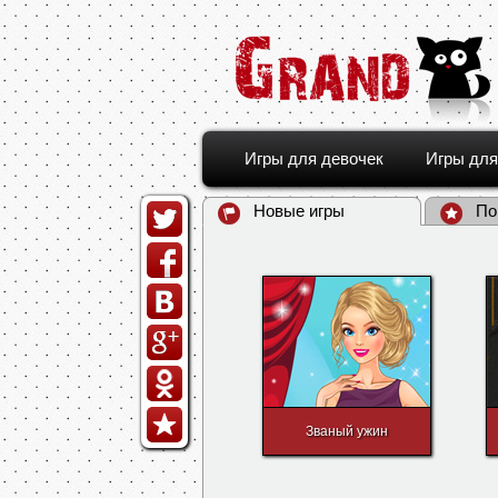
Игры для девочек
Игры для
Новые игры
По
Званый ужин