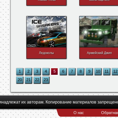
Ледоколы
Армейский Джип
1
2
3
4
5
6
7
8
9
10
11
12
20
21
22
23
инадлежат их авторам. Копирование материалов запрещен
О нас
Обратная