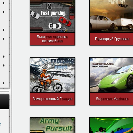
Быстрая парковка
Припаркуй Грузовик
автомобиля
Замороженный Гонщик
Supercars Madness
м