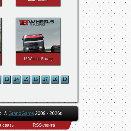
18 Wheels Racing
13
14
15
16
17
18
19
о. ©
GrandGame
2009 - 2026г.
 связь
RSS-лента